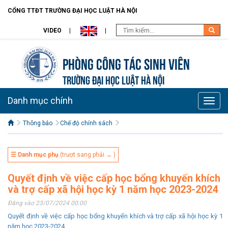
CỔNG TTĐT TRƯỜNG ĐẠI HỌC LUẬT HÀ NỘI
VIDEO
Phòng Công tác sinh viên
TRƯỜNG ĐẠI HỌC LUẬT HÀ NỘI
Danh mục chính
Toggle
naviga
Thông báo
Chế độ chính sách
☰ Danh mục phụ
(trượt sang phải → )
Quyết định về việc cấp học bổng khuyến khích
và trợ cấp xã hội học kỳ 1 năm học 2023-2024
Đăng vào 23/07/2024 00:00
Quyết định về việc cấp học bổng khuyến khích và trợ cấp xã hội học kỳ 1
năm học 2023-2024